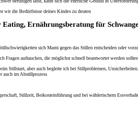
hwer beruhigen lässt, kann sich die elterliche Geduld in Überforderun
en wir die Bedürfnisse deines Kindes zu deuten
ky Eating, Ernährungsberatung für Schwange
Stillschwierigkeiten sich Mami gegen das Stillen entscheiden oder vorzei
 Fragen auftauchen, die möglichst schnell beantwortet werden sollten
beim Stillstart, aber auch begleite ich bei Stillproblemen, Unsicherhe
er auch im Abstillprozess
erschaft, Stillzeit, Beikosteinführung und bei wählerischem Essverhalt