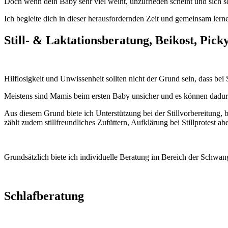
Doch wenn dein Baby sehr viel weint, unzufrieden scheint und sich sc
Ich begleite dich in dieser herausfordernden Zeit und gemeinsam lern
Still- & Laktationsberatung, Beikost, Pic
Hilflosigkeit und Unwissenheit sollten nicht der Grund sein, dass bei 
Meistens sind Mamis beim ersten Baby unsicher und es können dadurch
Aus diesem Grund biete ich
Unterstützung bei der Stillvorbereitung, 
zählt zudem stillfreundliches Zufüttern, Aufklärung bei Stillprotest ab
Grundsätzlich biete ich individuelle Beratung im Bereich der Schwang
Schlafberatung